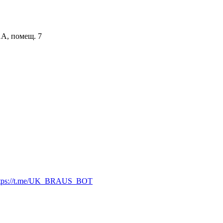
1А, помещ. 7
ttps://t.me/UK_BRAUS_BOT