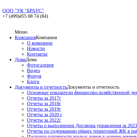
ООО "УК "БРАУС"
+7 (499)455 08 74 (84)
Меню
Компания
Компания
О компании
Новости
Контакты
Дома
Дома
Фотогалерея
Видео
Форум
Блоги
Документы и отчетность
Документы и отчетность
Основные показатели финансово-хозяйственной де
Отчеты за 2017г
Отчеты за 2018г
Отчеты за 2019г
Отчеты за 2020 г
Отчеты за 2022г
Отчеты о выполнении Договора управления за 2023
Отчеты по содержанию общих территорий ЖК в ра
Паспорта готовности жилых домов к осенне-зимнему 