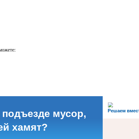
можете:
 подъезде мусор,
Решаем вмес
ей хамят?