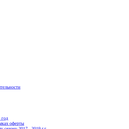
ятельности
 год
мках оферты
сезону 2017 - 2019 г.г.