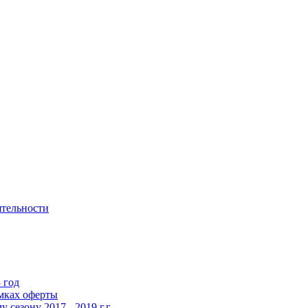
ятельности
 год
мках оферты
сезону 2017 - 2019 г.г.