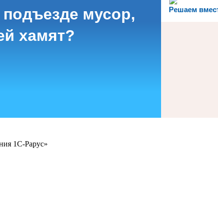
 подъезде мусор,
Решаем вмес
ей хамят?
ния 1С-Рарус»