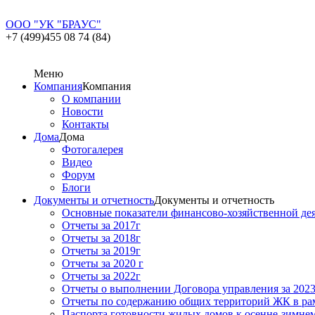
ООО "УК "БРАУС"
+7 (499)455 08 74 (84)
Меню
Компания
Компания
О компании
Новости
Контакты
Дома
Дома
Фотогалерея
Видео
Форум
Блоги
Документы и отчетность
Документы и отчетность
Основные показатели финансово-хозяйственной де
Отчеты за 2017г
Отчеты за 2018г
Отчеты за 2019г
Отчеты за 2020 г
Отчеты за 2022г
Отчеты о выполнении Договора управления за 2023
Отчеты по содержанию общих территорий ЖК в ра
Паспорта готовности жилых домов к осенне-зимнему 